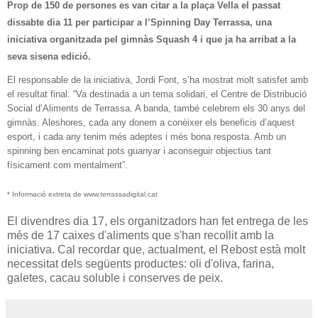
Prop de 150 de persones es van citar a la plaça Vella el passat
dissabte dia 11 per participar a l’Spinning
Day Terrassa, una
iniciativa organitzada pel gimnàs Squash 4 i que ja ha arribat a la
seva sisena edició.
El responsable de la iniciativa, Jordi Font, s’ha mostrat molt satisfet amb
el resultat final: “Va destinada a un tema solidari, el Centre de Distribució
Social d’Aliments de Terrassa. A banda, també celebrem els 30 anys del
gimnàs. Aleshores, cada any donem a conèixer els beneficis d’aquest
esport, i cada any tenim més adeptes i més bona resposta. Amb un
spinning ben encaminat pots guanyar i aconseguir objectius tant
físicament com mentalment”.
* Informació extreta de www.terrassadigital.cat
El divendres dia 17, els organitzadors han fet entrega de les
més de 17 caixes d'aliments que s'han recollit amb la
iniciativa. Cal recordar que, actualment, el Rebost està molt
necessitat dels següents productes: oli d'oliva, farina,
galetes, cacau soluble i conserves de peix.