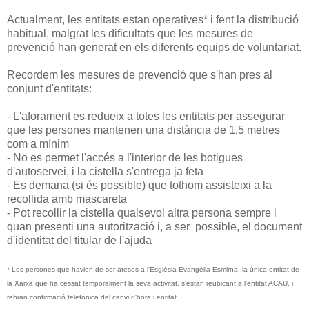
Actualment, les entitats estan operatives* i fent la distribució
habitual, malgrat les dificultats que les mesures de
prevenció han generat en els diferents equips de voluntariat.
Recordem les mesures de prevenció que s'han pres al
conjunt d'entitats:
- L'aforament es redueix a totes les entitats per assegurar
que les persones mantenen una distància de 1,5 metres
com a mínim
- No es permet l'accés a l'interior de les botigues
d'autoservei, i la cistella s'entrega ja feta
- Es demana (si és possible) que tothom assisteixi a la
recollida amb mascareta
- Pot recollir la cistella qualsevol altra persona sempre i
quan presenti una autorització i, a ser possible, el document
d'identitat del titular de l'ajuda
* Les persones que havien de ser ateses a l'Església Evangèlia Esmirna, la única entitat de
la Xarxa que ha cessat temporalment la seva activitat, s'estan reubicant a l'entitat ACAU, i
rebran confirmació telefònica del canvi d'hora i entitat.